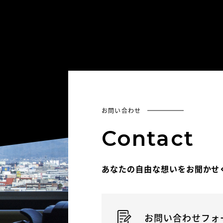
お問い合わせ
Contact
あなたの自由な想いをお聞かせ
お問い合わせフォ